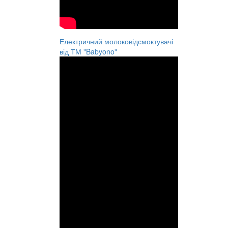
Електричний молоковідсмоктувачі
від ТМ "Babyono"