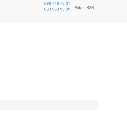
098 748 78 21
Вхід в B2B
093 933 53 65