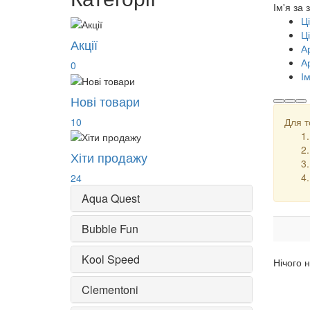
Ім'я за
Ц
Ц
Акції
А
А
0
І
Нові товари
10
Для т
Хіти продажу
24
Aqua Quest
Bubble Fun
Kool Speed
Нічого 
Clementoni