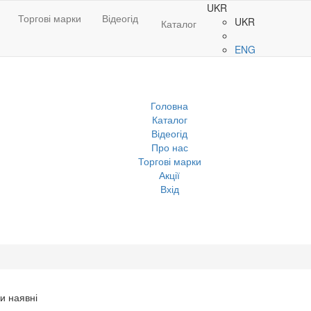
UKR
Торгові марки
Відеогід
UKR
Каталог
ENG
Головна
Каталог
Відеогід
Про нас
Торгові марки
Акції
Вхід
и наявні