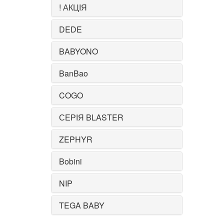
! АКЦІЯ
DEDE
BABYONO
BanBao
COGO
СЕРІЯ BLASTER
ZEPHYR
Bobini
NIP
TEGA BABY