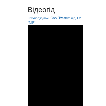
Відеогід
Охолоджувач "Cool Twister" від ТМ
"NIP"