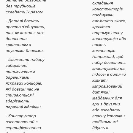
складання
без труднощів
конструкторів,
складати їх разом
поєднуючи
- Деталі досить
елементи якого,
просто з'єднувати,
крихітка
так як кожна з них
отримує певну
доповнена
конструкцію або
кріпленням з
навіть
опуклими блоками.
композицію.
Наприклад, цей
- Елементи набору
набір дозволить
забарвлені
влаштувати на
нетоксичними
підлозі в дитячій
барвниками
кімнаті
яскравих кольорів,
імпровізований
які довгий час не
дитячий
стираються і
майданчик для
зберігають
гри з друзями
первинні відтінки.
або вигадати
- Конструктор
власну історію з
виготовлений з
тобіками які
сертифікованого
йдуть в