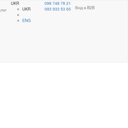
UKR
098 748 78 21
Вхід в B2B
UKR
093 933 53 65
алог
ENG