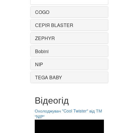
COGO
СЕРІЯ BLASTER
ZEPHYR
Bobini
NIP
TEGA BABY
Відеогід
Охолоджувач "Cool Twister" від ТМ
"NIP"