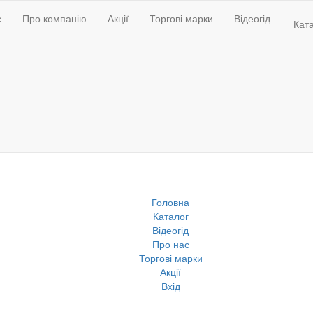
с
Про компанію
Акції
Торгові марки
Відеогід
Кат
Головна
Каталог
Відеогід
Про нас
Торгові марки
Акції
Вхід