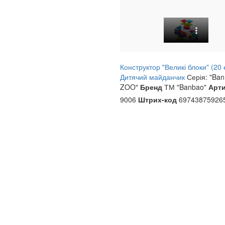
Конструктор "Великі блоки" (20 
Дитячий майданчик
Серія: "Ba
ZOO"
Бренд
ТМ "Banbao"
Арт
9006
Штрих-код
69743875926