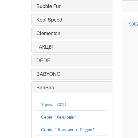
Bubble Fun
Kool Speed
900
Clementoni
! АКЦІЯ
DEDE
BABYONO
BanBao
Уцінка -70%!
Серія: "Хелловін"
Серія: "Щасливого Різдва"