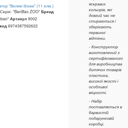
яскравих
ктор "Великі блоки" (11 елм.)
кольорів, які
Серія: "BanBao ZOO"
Бренд
довгий час не
nbao"
Артикул
9002
стираються і
код
6974387592622
зберігають
первинні
відтінки.
- Конструктор
виготовлений з
сертифікованого
для виробництва
дитячих товарів
пластика,
високої якості і
особливої
міцності.
- Набір
поставляється в
барвистій
подарунковій
коробці.