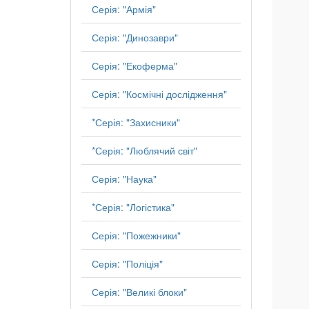
Серія: "Армія"
Серія: "Динозаври"
Серія: "Екоферма"
Серія: "Космічні дослідження"
*Серія: "Захисники"
*Серія: "Люблячий світ"
Серія: "Наука"
*Серія: "Логістика"
Серія: "Пожежники"
Серія: "Поліція"
Серія: "Великі блоки"