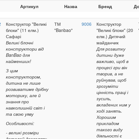
Артикул
Назва
Бренд
До
2
Конструктор "Великі
ТМ
9006
Конструктор
блоки" (11 елм.)
"Banbao"
"Великі блоки" (20
Сафарі
елм.) Дитячий
Великі блочні
майданчик
конструктори від
Для розвитку
BanBao для
дитини дуже
найменших!
важливо, щоб в
процесі гри він
З цим
творив, а не
конструктором,
руйнував, щоб
дитина не лише
зрозуміти
розвиватиме дрібну
цінність праці і
моторику, але й
зусиль,
знання про
вкладених ним у
навколишній світ і
ході занять.
та свою уяву
Хорошим
Особливості:
прикладом
такого виду
- великі розміри
діяльності є
деталей дозволять