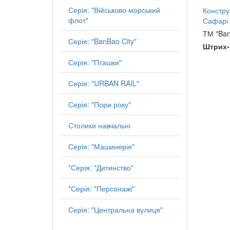
Серія: "Військово морський
Констру
флот"
Сафарі
ТМ "Ba
Серія: "BanBao City"
Штрих-
Серія: "Пташки"
Серія: "URBAN RAIL"
Серія: "Пори року"
Столики навчальні
Серія: "Машинерія"
*Серія: "Дитинство"
*Серія: "Персонажі"
Серія: "Центральна вулиця"