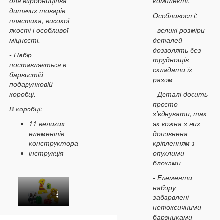
для виробництва
комплекті.
дитячих товарів
Особливості:
пластика, високої
якості і особливої
- великі розміри
міцності.
деталей
дозволять без
- Набір
труднощів
поставляється в
складати їх
барвистій
разом
подарунковій
коробці.
- Деталі досить
просто
В коробці:
з'єднувати, так
11 великих
як кожна з них
елементів
доповнена
конструктора
кріпленням з
інструкція
опуклими
блоками.
- Елементи
набору
забарвлені
нетоксичними
барвниками