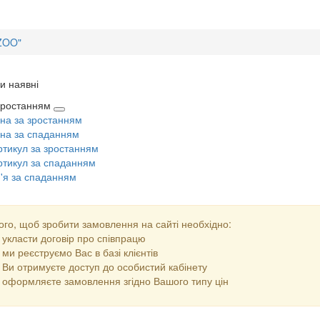
 ZOO"
и наявні
 зростанням
іна за зростанням
іна за спаданням
ртикул за зростанням
ртикул за спаданням
м'я за спаданням
ого, щоб зробити замовлення на сайті необхідно:
укласти договір про співпрацю
ми реєструємо Вас в базі клієнтів
Ви отримуєте доступ до особистий кабінету
оформляєте замовлення згідно Вашого типу цін