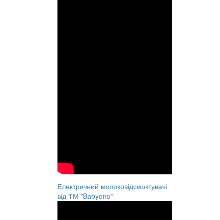
Електричний молоковідсмоктувачі
від ТМ "Babyono"