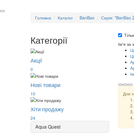
Головна
Каталог
BanBao
Серія: "BanBao
Тільк
Категорії
Ім'я за
Ц
Ц
Акції
А
А
0
І
Нові товари
10
Для т
Хіти продажу
24
Aqua Quest