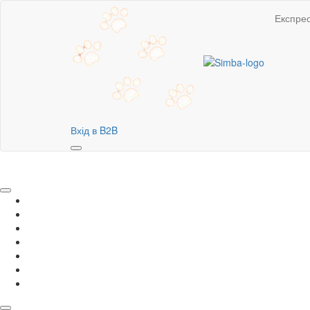
Експре
Вхід в B2B