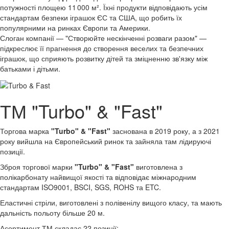
потужності площею 11 000 м². Їхні продукти відповідають усім
стандартам безпеки іграшок ЄС та США, що робить їх
популярними на ринках Європи та Америки.
Слоган компанії — "Створюйте нескінченні розваги разом" —
підкреслює її прагнення до створення веселих та безпечних
іграшок, що сприяють розвитку дітей та зміцненню зв'язку між
батьками і дітьми.
ТМ "Turbo" & "Fast"
Торгова марка
"Turbo" & "Fast"
заснована в 2019 року, а з 2021
року вийшла на Європейський ринок та зайняла там лідируючі
позиції.
Зброя торгової марки
"Turbo" & "Fast"
виготовлена з
полікарбонату найвищої якості та відповідає міжнародним
стандартам ISO9001, BSCI, SGS, ROHS та ETC.
Еластичні стріли, виготовлені з полівенілу вищого класу, та мають
дальність польоту більше 20 м.
Асортимент ТМ складає 22 позиції: