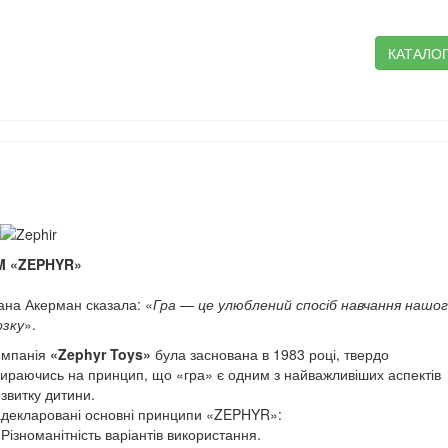
КАТАЛО
M «ZEPHYR»
ана Акерман сказала: «
Гра — це улюблений спосіб навчання нашо
озку
».
омпанія
«Zephyr Toys»
була заснована в 1983 році, твердо
ираючись на принцип, що «гра» є одним з найважливіших аспектів
звитку дитини.
декларовані основні принципи «ZEPHYR»:
 Різноманітність варіантів використання.