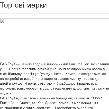
Торгові марки
P&C Toys — це міжнародний виробник дитячих іграшок, заснований
у 2001 році з головним офісом у Гонконзі та виробничою базою в
місті Шаньтоу, провінція Гуандун, Китай. Компанія спеціалізується
на розробці та виробництві широкого асортименту іграшок для
дітей віком до 14 років, включаючи бульбашкові іграшки, водяні
пістолети, радіокеровані моделі, іграшки для дошкільнят та статичні
моделі.
P&C Toys відома своїми власними брендами, такими як "Bubble
Fun", "Aqua Quest", та "Kool Speed". Компанія має понад 100
співробітників у відділі досліджень і розробок та виробничі