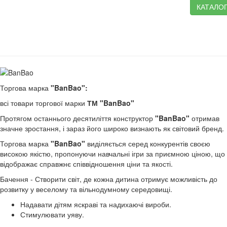
КАТАЛО
Торгова марка
"BanBao":
всі товари торгової марки
ТМ "BanBao"
Протягом останнього десятиліття конструктор
"BanBao"
отримав
значне зростання, і зараз його широко визнають як світовий бренд.
Торгова марка
"BanBao"
виділяється серед конкурентів своєю
високою якістю, пропонуючи навчальні ігри за приємною ціною, що
відображає справжнє співвідношення ціни та якості.
Бачення - Створити світ, де кожна дитина отримує можливість до
розвитку у веселому та вільнодумному середовищі.
Надавати дітям яскраві та надихаючі вироби.
Стимулювати уяву.