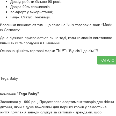
Досвід роботи більше 90 років;
Довіра 90% споживачів;
Комфорт у використанні;
Імідж. Статус. Інновації.
Власники пишаються тим, що саме на їхніх товарах є знак :"Made
in Germany".
Дана відзнака присвоюється лише тоді, коли компанія виготовляє
більш як 80% продукції в Німеччині.
Основна цінність торгової марки
"
NIP
"
: "Від сім'ї до сім'ї"!
КАТАЛО
Компанія
"Tega Baby".
Заснована у 1990 році.Представляє асортимент товарів для гігієни
дитини, який є дуже важливим для перших кроків у самостійне
життя.Компанія завжди слідкує за світовими трендами, щоб