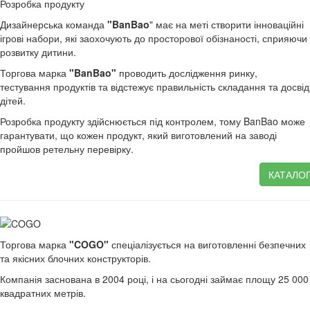
Розробка продукту
Дизайнерська команда
"BanBao
" має на меті створити інноваційні
ігрові набори, які заохочують до просторової обізнаності, сприяючи
розвитку дитини.
Торгова марка
"BanBao"
проводить дослідження ринку,
тестування продуктів та відстежує правильність складання та досвід
дітей.
Розробка продукту здійснюється під контролем, тому BanBao може
гарантувати, що кожен продукт, який виготовлений на заводі
пройшов ретельну перевірку.
КАТАЛО
Торгова марка
"
COGO"
спеціалізується на виготовленні безпечних
та якісних блочних конструкторів.
Компанія заснована в 2004 році, і на сьогодні займає площу 25 000
квадратних метрів.