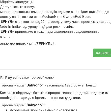
 Міцність конструкції.
 Доступність кожному.
мпанія пишається тим, що володіє одними з найвідоміших брендів
рашок у світі , такими як: «Mechanix», «Blix» , «Red Bus».
ZEPHYR
» отримав понад 50 нагород, у тому числі престижну нагоро
ade In India» від уряду Індії два роки поспіль.
ZEPHYR
» приносимо в кожен дім захоплення , задоволення ,
вчання .
аньте частиною сім’ї «
ZEPHYR
» !
КАТАЛО
всі товари торгової марки
Торгова марка
"Babyono"
- заснована 1990 року в Польщі.
Компанія підтримує батьків в процесі виховання дітей, надаючи їм
необхідні товари для ідеального розвитку дитини.
Торгова марка
"Babyono":
Асортимент який динамічно оновлюється;