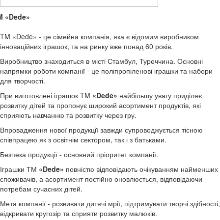
M «Dede»
TM «Dede» - це сімейна компанія, яка є відомим виробником
інноваційних іграшок, та на ринку вже понад 60 років.
Виробництво знаходиться в місті Стамбул, Туреччина. Основні
напрямки роботи компанії - це поліпропіленові іграшки та набори
для творчості.
При виготовлені іграшок TM
«Dede»
найбільшу увагу приділяє
розвитку дітей та пропонує широкий асортимент продуктів, які
сприяють навчанню та розвитку через гру.
Впровадження нової продукції завжди супроводжується тісною
співпрацею як з освітнім сектором, так і з батьками.
Безпека продукції - основний пріоритет компанії.
Іграшки ТМ
«Dede»
повністю відповідають очікуванням найменших
споживачів, а асортимент постійно оновлюється, відповідаючи
потребам сучасних дітей.
Мета компанії - розвивати дитячі мрії, підтримувати творчі здібності,
відкривати кругозір та сприяти розвитку малюків.