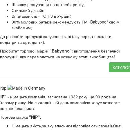
Швидке реагування на потреби ринку;
Стильний дизайн;
Впізнаваність - ТОП 3 в Україні;
90% молодих батьків рекомендують ТМ "Babyono" своїм
знайомим;
До розробки продукції залучені лікарі (акушери, гінекологи,
педіатри та ортодонти).
Пріоритет торгової марки
"Babyono"
: виготовлення безпечної
продукції, яка перевіряється на кожному етапі виробництва!
КАТАЛО
IP"
- німецька компанія, заснована 1932 року, це 90 років на
ітовому ринку. На сьогоднішній день компанією керує четверте
коління власників.
Торгова марка
"
NIP
":
Німецька якість,за яку власники відповідають своїм ім'ям;