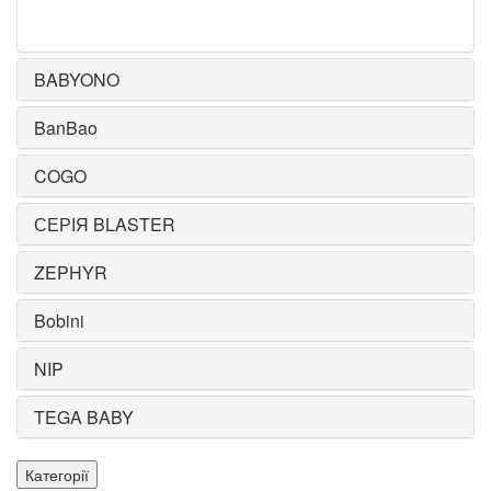
BABYONO
BanBao
COGO
СЕРІЯ BLASTER
ZEPHYR
Bobini
NIP
TEGA BABY
Категорії