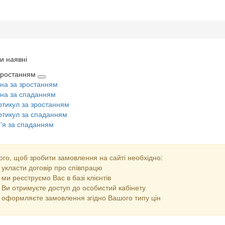
и наявні
 зростанням
іна за зростанням
іна за спаданням
ртикул за зростанням
ртикул за спаданням
м'я за спаданням
ого, щоб зробити замовлення на сайті необхідно:
укласти договір про співпрацю
ми реєструємо Вас в базі клієнтів
Ви отримуєте доступ до особистий кабінету
оформляєте замовлення згідно Вашого типу цін