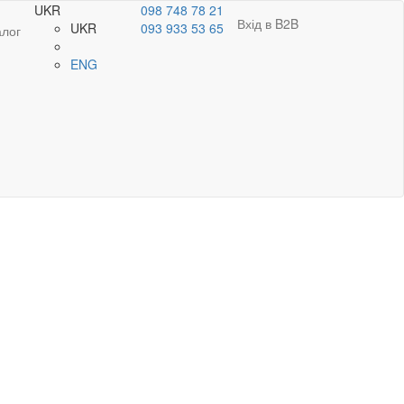
UKR
098 748 78 21
Вхід в B2B
UKR
093 933 53 65
алог
ENG