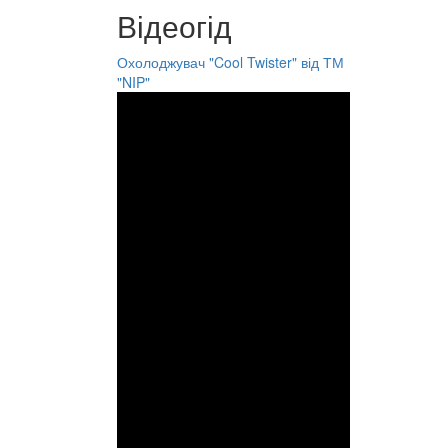
Відеогід
Охолоджувач "Cool Twister" від ТМ
"NIP"