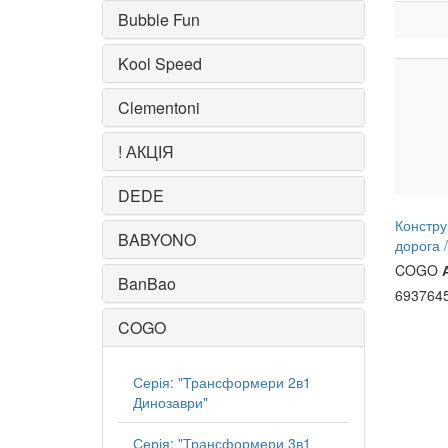
Bubble Fun
Kool Speed
Clementoni
! АКЦІЯ
DEDE
Констру
BABYONO
дорога
COGO
BanBao
693764
COGO
Серія: "Трансформери 2в1
Динозаври"
Серія: "Трансформери 3в1