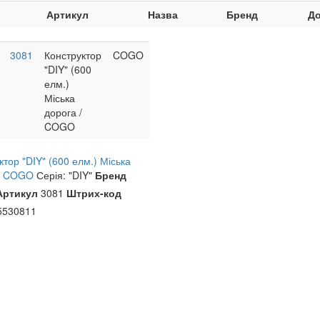
Артикул
Назва
Бренд
До
3081
Конструктор
COGO
"DIY" (600
елм.)
Міська
дорога /
COGO
ктор "DIY" (600 елм.) Міська
 / COGO
Серія: "DIY"
Бренд
Артикул
3081
Штрих-код
5530811