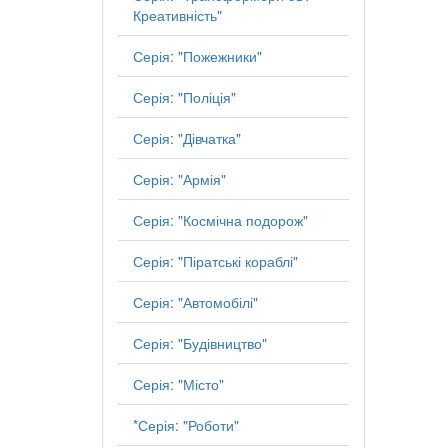
Креативність"
Серія: "Пожежники"
Серія: "Поліція"
Серія: "Дівчатка"
Серія: "Армія"
Серія: "Космічна подорож"
Серія: "Піратські кораблі"
Серія: "Автомобілі"
Серія: "Будівництво"
Серія: "Місто"
*Серія: "Роботи"