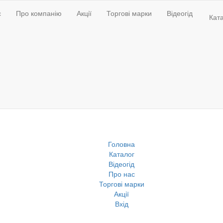
с
Про компанію
Акції
Торгові марки
Відеогід
Кат
Головна
Каталог
Відеогід
Про нас
Торгові марки
Акції
Вхід