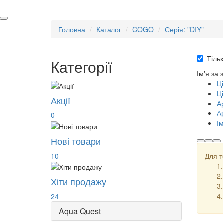
Головна
Каталог
COGO
Серія: "DIY"
Тільк
Категорії
Ім'я за
Ц
Ц
Акції
А
А
0
І
Нові товари
10
Для т
Хіти продажу
24
Aqua Quest