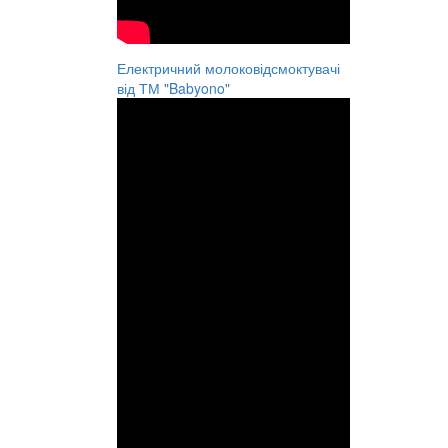
Електричний молоковідсмоктувачі
від ТМ "Babyono"