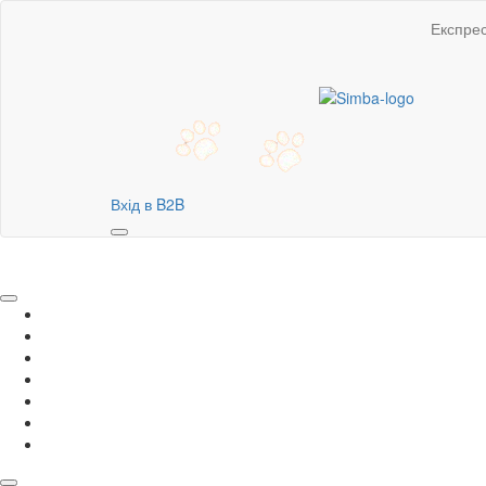
Експре
Вхід в B2B