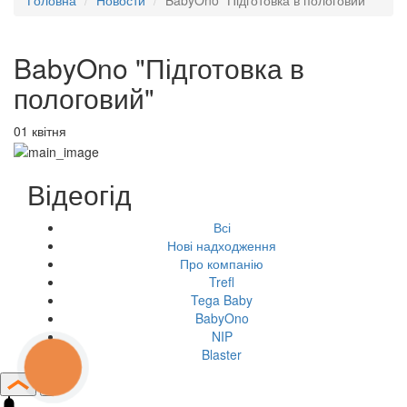
Головна
Новости
BabyOno "Підготовка в пологовий"
BabyOno "Підготовка в
пологовий"
01 квітня
Відеогід
Всі
Нові надходження
Про компанію
Trefl
Tega Baby
BabyOno
NIP
Blaster
КНОПКА
ЗВ'ЯЗКУ