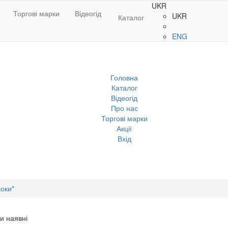
UKR
Торгові марки
Відеогід
UKR
Каталог
ENG
Головна
Каталог
Відеогід
Про нас
Торгові марки
Акції
Вхід
локи"
и наявні