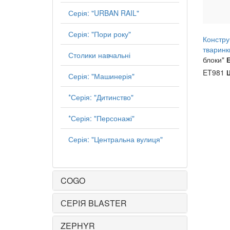
Серія: "URBAN RAIL"
Серія: "Пори року"
Конструк
тваринк
Столики навчальні
блоки"
ET981
Серія: "Машинерія"
*Серія: "Дитинство"
*Серія: "Персонажі"
Серія: "Центральна вулиця"
COGO
СЕРІЯ BLASTER
ZEPHYR