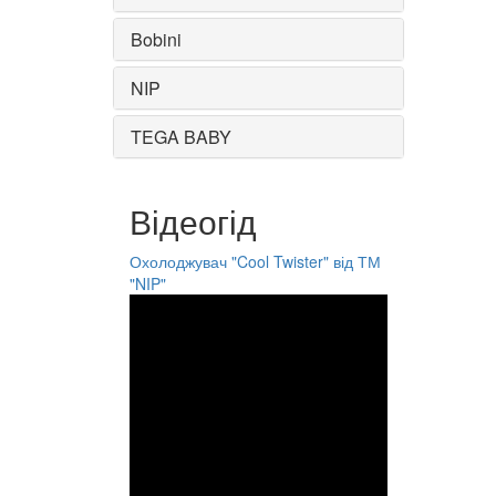
Bobini
NIP
TEGA BABY
Відеогід
Охолоджувач "Cool Twister" від ТМ
"NIP"