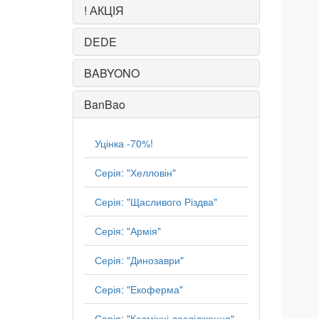
! АКЦІЯ
DEDE
BABYONO
BanBao
Уцінка -70%!
Серія: "Хелловін"
Серія: "Щасливого Різдва"
Серія: "Армія"
Серія: "Динозаври"
Серія: "Екоферма"
Серія: "Космічні дослідження"