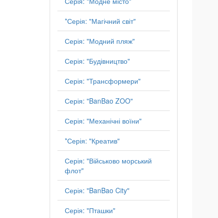
Серія: "Модне місто"
*Серія: "Магічний світ"
Серія: "Модний пляж"
Серія: "Будівництво"
Серія: "Трансформери"
Серія: "BanBao ZOO"
Серія: "Механічні воїни"
*Серія: "Креатив"
Серія: "Військово морський
флот"
Серія: "BanBao City"
Серія: "Пташки"