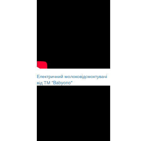
Електричний молоковідсмоктувачі
від ТМ "Babyono"