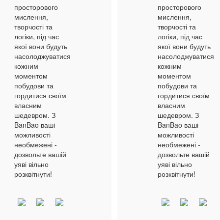
просторового
просторового
мислення,
мислення,
творчості та
творчості та
логіки, під час
логіки, під час
якої вони будуть
якої вони будуть
насолоджуватися
насолоджуватися
кожним
кожним
моментом
моментом
побудови та
побудови та
гордитися своїм
гордитися своїм
власним
власним
шедевром. З
шедевром. З
BanBao ваші
BanBao ваші
можливості
можливості
необмежені -
необмежені -
дозвольте вашій
дозвольте вашій
уяві вільно
уяві вільно
розквітнути!
розквітнути!