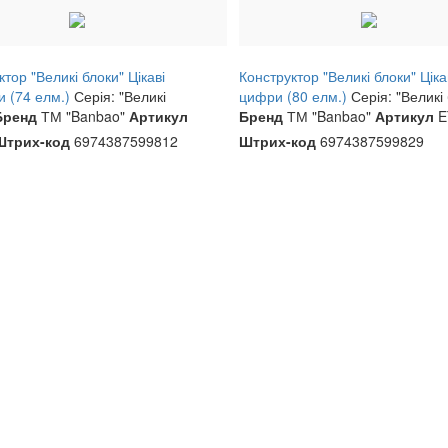
тор "Великі блоки" Цікаві
Конструктор "Великі блоки" Ціка
и (74 елм.)
Серія: "Великі
цифри (80 елм.)
Серія: "Великі
Бренд
ТМ "Banbao"
Артикул
Бренд
ТМ "Banbao"
Артикул
E
Штрих-код
6974387599812
Штрих-код
6974387599829