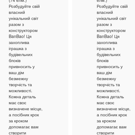
(74 елм.)
елм.)
Розбудуйте свій
Розбудуйте свій
власний
власний
унікальний світ
унікальний світ
разом з
разом з
конструктором
конструктором
BanBao! Ця
BanBao! Ця
захоплива
захоплива
іграшка з
іграшка з
будівельних
будівельних
блоків
блоків
привносить у
привносить у
ваш дім
ваш дім
безмежну
безмежну
творчість та
творчість та
можливості.
можливості.
Кожна деталь
Кожна деталь
має своє
має своє
визначене місце,
визначене місце,
а посібник крок
а посібник крок
за кроком
за кроком
допомагає вам
допомагає вам
створити
створити