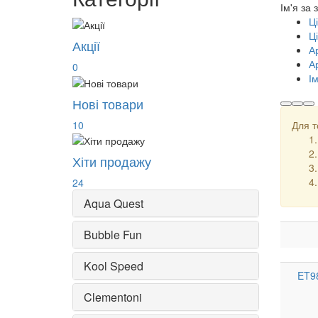
Ім'я за
Ц
Ц
Акції
А
А
0
І
Нові товари
10
Для т
Хіти продажу
24
Aqua Quest
Bubble Fun
Kool Speed
ET9
Clementoni