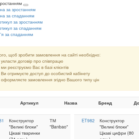
 зростанням
іна за зростанням
іна за спаданням
ртикул за зростанням
ртикул за спаданням
м'я за спаданням
ого, щоб зробити замовлення на сайті необхідно:
укласти договір про співпрацю
ми реєструємо Вас в базі клієнтів
Ви отримуєте доступ до особистий кабінету
оформляєте замовлення згідно Вашого типу цін
Артикул
Назва
Бренд
До
81
Конструктор
ТМ
ET982
Конструктор
"Великі блоки"
"Banbao"
"Великі блоки"
Цікаві тваринки
Цікаві цифри (80