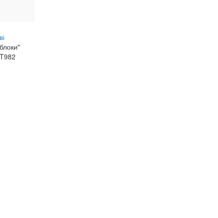
ві
 блоки"
T982