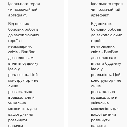
ідеального героя
ідеального героя
чи незвичайний
чи незвичайний
артефакт.
артефакт.
Від епічних
Від епічних
бойових роботів
бойових роботів
до захоплюючих
до захоплюючих
героїв і
героїв і
неймовірних
неймовірних
світів - BanBao
світів - BanBao
дозволяє вам
дозволяє вам
втілити будь-яку
втілити будь-яку
ідею у
ідею у
реальність. Цей
реальність. Цей
конструктор - не
конструктор - не
лише
лише
розважальна
розважальна
іграшка, але й
іграшка, але й
унікальна
унікальна
можливість для
можливість для
вашої дитини
вашої дитини
розвинути
розвинути
навички
навички