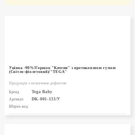
Ім'я за спаданням
Уцінка -90%!Горшок "Каченя" з протиковзною гумою
(Світло-фіолетовий)/"TEGA"
Продукція з незначним дефектом
Tega Baby
Бренд
DK-001-133/У
Артикул
Штрих-код