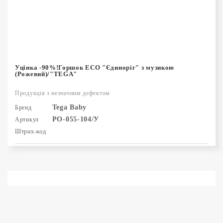
Уцінка -90%!Горшок ЕСО "Єдиноріг" з музикою
(Рожевий)/"TEGA"
Продукція з незначним дефектом
Tega Baby
Бренд
PO-055-104/У
Артикул
Штрих-код