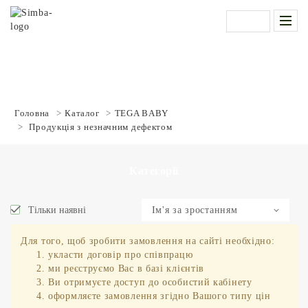
Вхід в
B2B
Головна
Каталог
TEGA BABY
Продукція з незначним дефектом
Категорії
Тільки наявні
Ім'я за зростанням
Ціна за зростанням
Для того, щоб зробити замовлення на сайті необхідно:
укласти договір про співпрацю
Ціна за спаданням
ми реєструємо Вас в базі клієнтів
Артикул за зростанням
Ви отримуєте доступ до особистий кабінету
оформляєте замовлення згідно Вашого типу цін
Артикул за спаданням