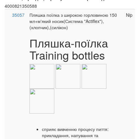
4000821350588
35057
Пляшка поїлка з широкою горловиною 150
Nip
мл+м'який носик(Система "Actiflex"),
(хлопчик),(силікон)
Пляшка-поїлка
Training bottles
сприяє вивченню процесу пиття:
прикладання, напування та