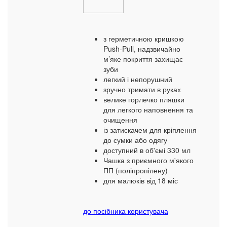
з герметичною кришкою
Push-Pull, надзвичайно
м’яке покриття захищає
зуби
легкий і непорушний
зручно тримати в руках
велике горлечко пляшки
для легкого наповнення та
очищення
із затискачем для кріплення
до сумки або одягу
доступний в об'ємі 330 мл
Чашка з приємного м'якого
ПП (поліпропілену)
для малюків від 18 міс
до посібника користувача