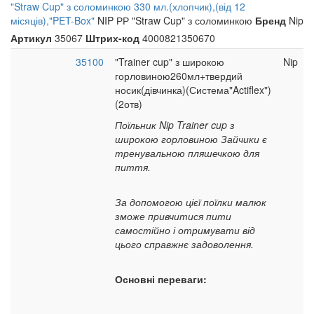
"Straw Cup" з соломинкою 330 мл.(хлопчик),(від 12
місяців),"PET-Box"
NIP РР "Straw Cup" з соломинкою
Бренд
Nip
Артикул
35067
Штрих-код
4000821350670
35100
"Trainer cup" з широкою
Nip
горловиною260мл+твердий
носик(дівчинка)(Система"Actiflex")
(2отв)
Поїльник Nip Trainer cup з
широкою горловиною Зайчики є
тренувальною пляшечкою для
пиття.
За допомогою цієї поїлки малюк
зможе привчитися пити
самостійно і отримувати від
цього справжнє задоволення.
Основні переваги: