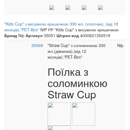
"Kids Cup" з висувною кришечкою 330 мл. (хлопчик), (від 18
місяців),"PET-Box"
NIP РР "Kids Cup" з висувною кришечкою
Бренд
Nip
Артикул
35051
Штрих-код
4000821350519
35068
"Straw Cup" з соломинкою 330
Nip
мл.(дівчинка),(від 12
місяців),"PET-Box"
Поїлка з
соломинкою
Straw Cup