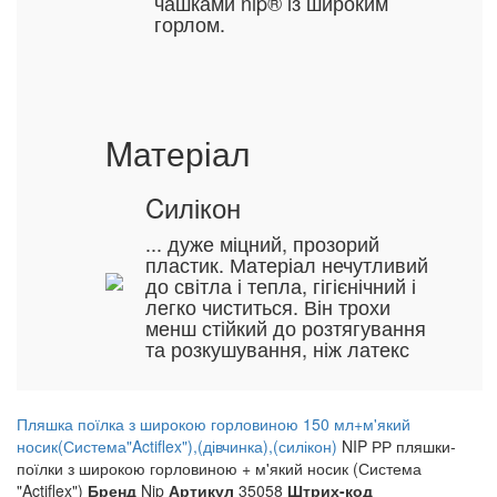
чашками nip® із широким
горлом.
Mатеріал
Cилікон
... дуже міцний, прозорий
пластик. Матеріал нечутливий
до світла і тепла, гігієнічний і
легко чиститься. Він трохи
менш стійкий до розтягування
та розкушування, ніж латекс
Пляшка поїлка з широкою горловиною 150 мл+м'який
носик(Система"Actiflex"),(дівчинка),(силікон)
NIP РР пляшки-
поїлки з широкою горловиною + м'який носик (Система
"Actiflex")
Бренд
Nip
Артикул
35058
Штрих-код