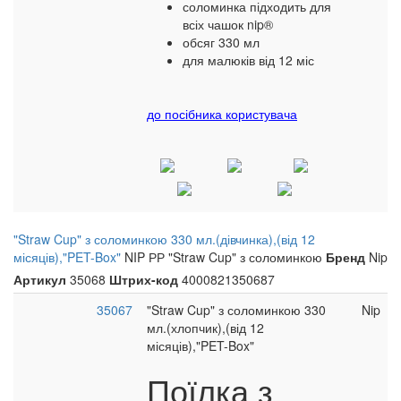
соломинка підходить для
всіх чашок nip®
обсяг 330 мл
для малюків від 12 міс
до посібника користувача
"Straw Cup" з соломинкою 330 мл.(дівчинка),(від 12
місяців),"PET-Box"
NIP РР "Straw Cup" з соломинкою
Бренд
Nip
Артикул
35068
Штрих-код
4000821350687
35067
"Straw Cup" з соломинкою 330
Nip
мл.(хлопчик),(від 12
місяців),"PET-Box"
Поїлка з