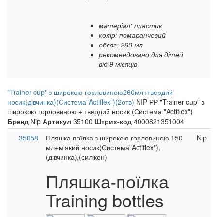
матеріал: пластик
колір: помаранчевий
обсяг: 260 мл
рекомендовано для дітей
від 9 місяців
"Trainer cup" з широкою горловиною260мл+твердий
носик(дівчинка)(Система"Actiflex")(2отв)
NIP РР "Trainer cup" з
широкою горловиною + твердий носик (Система "Actiflex")
Бренд
Nip
Артикул
35100
Штрих-код
4000821351004
35058
Пляшка поїлка з широкою горловиною 150
Nip
мл+м'який носик(Система"Actiflex"),
(дівчинка),(силікон)
Пляшка-поїлка
Training bottles