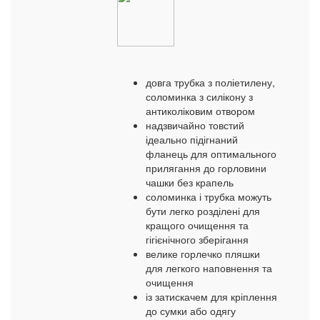
довга трубка з поліетилену,
соломинка з силікону з
антиколіковим отвором
надзвичайно товстий
ідеально підігнаний
фланець для оптимального
прилягання до горловини
чашки без крапель
соломинка і трубка можуть
бути легко розділені для
кращого очищення та
гігієнічного зберігання
велике горлечко пляшки
для легкого наповнення та
очищення
із затискачем для кріплення
до сумки або одягу