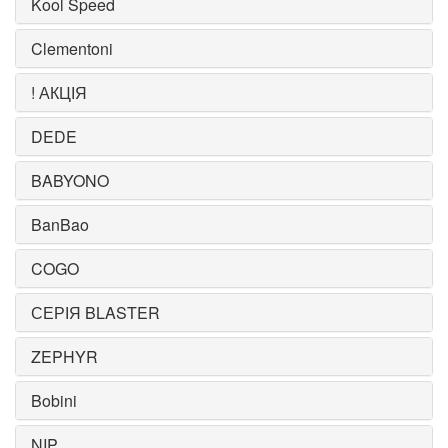
Kool Speed
Clementoni
! АКЦІЯ
DEDE
BABYONO
BanBao
COGO
СЕРІЯ BLASTER
ZEPHYR
Bobini
NIP