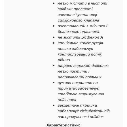
легко містити в чистоті
завдяки простоті
знімання і установці
силіконового клапана
виготовлений з якісного і
безпечного пластика
не містить Бісфенол А
спеціальна конструкція
носика забезпечує
контрольований потік
рідини
широке горлечко дозволяє
легко чистити і
наповнювати поїльник
гумове покриття на
тримачах забезпечує
стабільне втримування
поїльника
герметична кришка
забезпечує гігієнічність під
час прогулянок і поїздок
Характеристики: