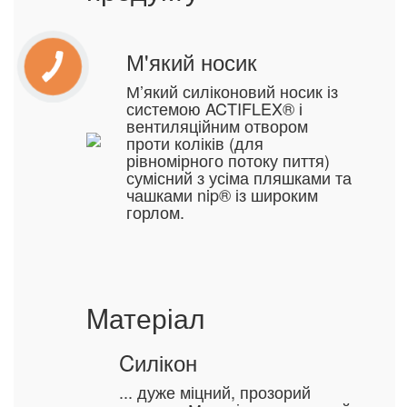
М'який носик
М’який силіконовий носик із
системою ACTIFLEX® і
вентиляційним отвором
проти коліків (для
рівномірного потоку пиття)
сумісний з усіма пляшками та
чашками nip® із широким
горлом.
Mатеріал
Cилікон
... дуже міцний, прозорий