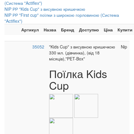
(Система "Actiflex")
NIP РР "Kids Cup" з висувною кришечкою
NIP РР "First cup" поїлки з широкою горловиною (Система
"Actiflex")
Артикул
Назва
Бренд
Доступно
Ціна
Купити
35052
"Kids Cup" з висувною кришечкою
Nip
330 мл. (дівчинка), (від 18
місяців),"PET-Box"
Поїлка Kids
Cup