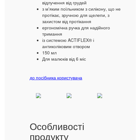
відлучення від грудей
з м'яким поїльником з силікону, що не
протікає, зручною для щелепи, з
захистом від протікання
ергономічна ручка для надійного
тримання
із системою ACTIFLEX® і
антиколіковим отвором
150 мл
Для малюків від 6 міс
до посібника користувача
Особливості
продукту