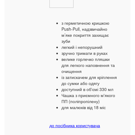
з герметичною кришкою
Push-Pull, надзвичайно
м’яке покриття захищає
зуби
легкий і непорушний
зручно тримати в руках
велике горлечко пляшки
для легкого наповнення та
очищення
із затискачем для кріплення
до сумки або одягу
доступний в об'ємі 330 мл
Чашка з приємного м'якого
ПП (поліпропілену)
для малюків від 18 міс
до посібника користувача