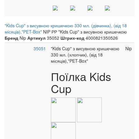
"Kids Cup" з висувною кришечкою 330 мл. (дівчинка), (від 18
місяців),"PET-Box"
NIP РР "Kids Cup" з висувною кришечкою
Бренд
Nip
Артикул
35052
Штрих-код
4000821350526
35051
"Kids Cup" з висувною кришечкою
Nip
330 мл. (хлопчик), (від 18
місяців),"PET-Box"
Поїлка Kids
Cup