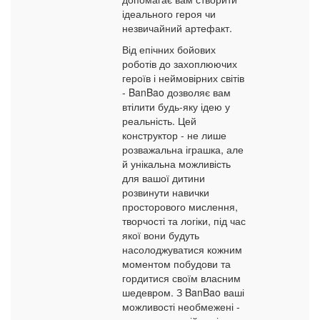
ідеального героя чи
незвичайний артефакт.
Від епічних бойових
роботів до захоплюючих
героїв і неймовірних світів
- BanBao дозволяє вам
втілити будь-яку ідею у
реальність. Цей
конструктор - не лише
розважальна іграшка, але
й унікальна можливість
для вашої дитини
розвинути навички
просторового мислення,
творчості та логіки, під час
якої вони будуть
насолоджуватися кожним
моментом побудови та
гордитися своїм власним
шедевром. З BanBao ваші
можливості необмежені -