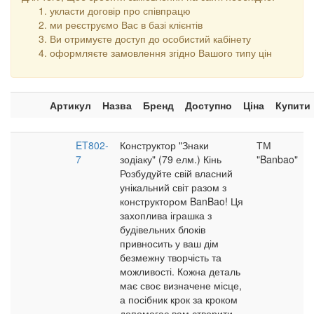
укласти договір про співпрацю
ми реєструємо Вас в базі клієнтів
Ви отримуєте доступ до особистий кабінету
оформляєте замовлення згідно Вашого типу цін
Артикул
Назва
Бренд
Доступно
Ціна
Купити
ET802-
Конструктор "Знаки
ТМ
7
зодіаку" (79 елм.) Кінь
"Banbao"
Розбудуйте свій власний
унікальний світ разом з
конструктором BanBao! Ця
захоплива іграшка з
будівельних блоків
привносить у ваш дім
безмежну творчість та
можливості. Кожна деталь
має своє визначене місце,
а посібник крок за кроком
допомагає вам створити