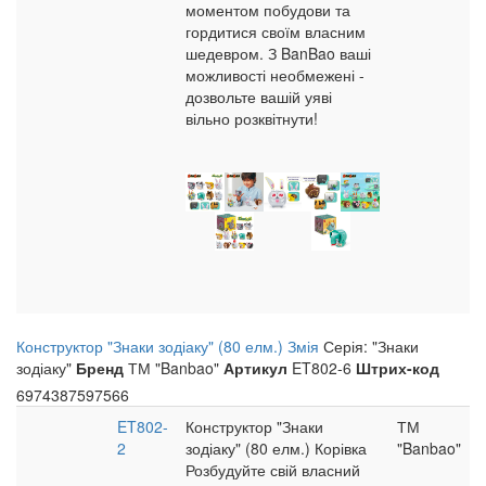
моментом побудови та
гордитися своїм власним
шедевром. З BanBao ваші
можливості необмежені -
дозвольте вашій уяві
вільно розквітнути!
Конструктор "Знаки зодіаку" (80 елм.) Змія
Серія: "Знаки
зодіаку"
Бренд
ТМ "Banbao"
Артикул
ET802-6
Штрих-код
6974387597566
ET802-
Конструктор "Знаки
ТМ
2
зодіаку" (80 елм.) Корівка
"Banbao"
Розбудуйте свій власний