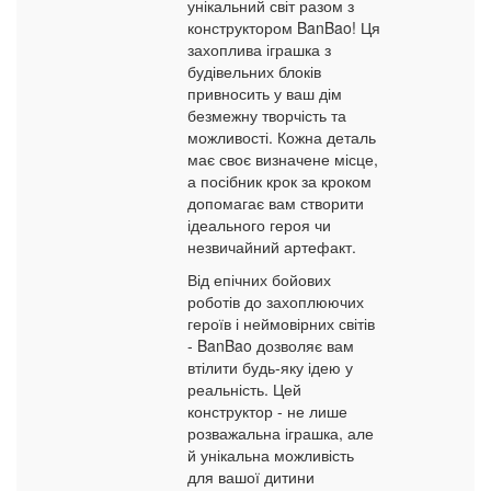
унікальний світ разом з
конструктором BanBao! Ця
захоплива іграшка з
будівельних блоків
привносить у ваш дім
безмежну творчість та
можливості. Кожна деталь
має своє визначене місце,
а посібник крок за кроком
допомагає вам створити
ідеального героя чи
незвичайний артефакт.
Від епічних бойових
роботів до захоплюючих
героїв і неймовірних світів
- BanBao дозволяє вам
втілити будь-яку ідею у
реальність. Цей
конструктор - не лише
розважальна іграшка, але
й унікальна можливість
для вашої дитини