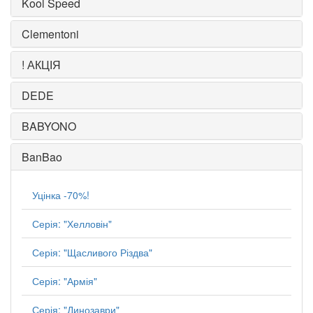
Kool Speed
Clementoni
! АКЦІЯ
DEDE
BABYONO
BanBao
Уцінка -70%!
Серія: "Хелловін"
Серія: "Щасливого Різдва"
Серія: "Армія"
Серія: "Динозаври"