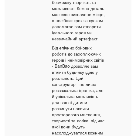
безмежну творчість та
можливості. Кожна деталь
має своє визначене місце,
а посібник крок за кроком
допомагає вам створити
ідеального героя чи
незвичайний артефакт.
Від епічних бойових
роботів до захоплюючих
героїв і неймовірних світів
- BanBao дозволяє вам
втілити будь-яку ідею у
реальність. Цей
конструктор - не лише
розважальна іграшка, але
й унікальна можливість
для вашої дитини
розвинути навички
просторового мислення,
творчості та логіки, під час
якої вони будуть
насолоджуватися кожним