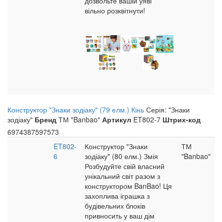
дозвольте вашій уяві
вільно розквітнути!
Конструктор "Знаки зодіаку" (79 елм.) Кінь
Серія: "Знаки
зодіаку"
Бренд
ТМ "Banbao"
Артикул
ET802-7
Штрих-код
6974387597573
ET802-
Конструктор "Знаки
ТМ
6
зодіаку" (80 елм.) Змія
"Banbao"
Розбудуйте свій власний
унікальний світ разом з
конструктором BanBao! Ця
захоплива іграшка з
будівельних блоків
привносить у ваш дім