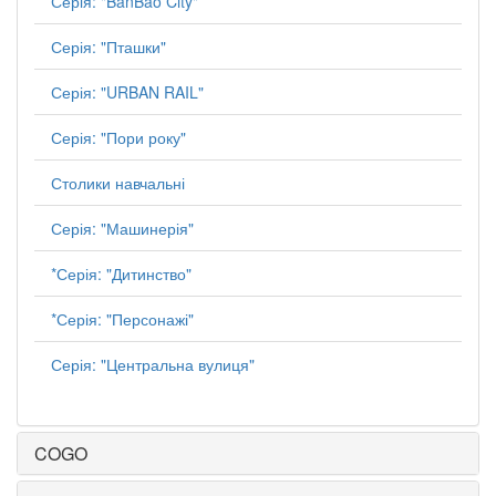
Серія: "BanBao City"
Серія: "Пташки"
Серія: "URBAN RAIL"
Серія: "Пори року"
Столики навчальні
Серія: "Машинерія"
*Серія: "Дитинство"
*Серія: "Персонажі"
Серія: "Центральна вулиця"
COGO