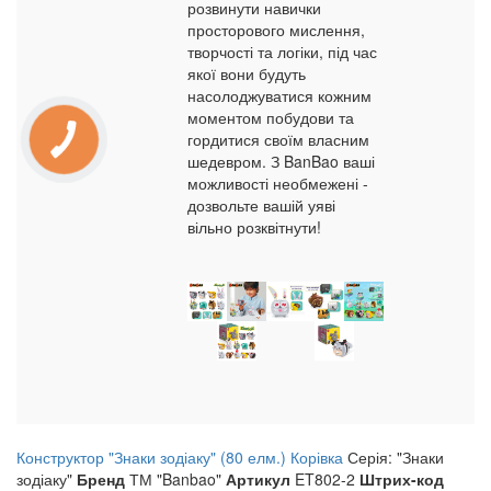
розвинути навички
просторового мислення,
творчості та логіки, під час
якої вони будуть
насолоджуватися кожним
моментом побудови та
гордитися своїм власним
шедевром. З BanBao ваші
можливості необмежені -
дозвольте вашій уяві
вільно розквітнути!
Конструктор "Знаки зодіаку" (80 елм.) Корівка
Серія: "Знаки
зодіаку"
Бренд
ТМ "Banbao"
Артикул
ET802-2
Штрих-код