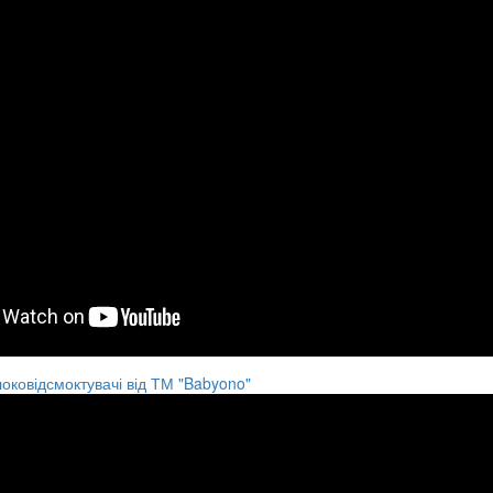
оковідсмоктувачі від ТМ "Babyono"