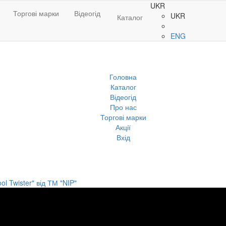
UKR
Торгові марки
Відеогід
UKR
Каталог
ENG
Головна
Каталог
Відеогід
Про нас
Торгові марки
Акції
Вхід
l Twister" від ТМ "NIP"