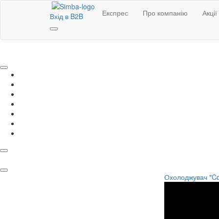
Експрес
Про компанію
Акції
Вхід в B2B
Охолоджувач "Coo