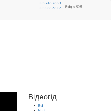
098 748 78 21
Вхід в B2B
093 933 53 65
Відеогід
Всі
Нові