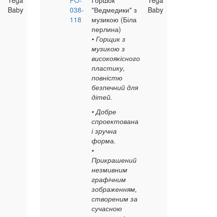
Tega
PO-
Горшок
Tega
Baby
038-
"Ведмедики" з
Baby
118
музикою (Біла
перлина)
• Горщик з
музикою з
високоякісного
пластику,
повністю
безпечний для
дітей.
• Добре
спроектована
і зручна
форма.
•
Прикрашений
незмивним
графічним
зображенням,
створеним за
сучасною