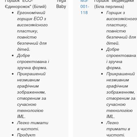
Горшок "ECO-
Tega
MS-
Горшок "Ведмедики"
Єдинорожок" (Білий)
Baby
001-
(Біла перлина)
Ергономічний
118
Горщик з
горщик ECO з
високоякісного
високоякісного
пластику,
пластику,
повністю
повністю
безпечний для
безпечний для
дітей.
дітей.
Добре
Добре
спроектована
спроектована і
і зручна
зручна форма.
форма.
Прикрашений
Прикрашений
незмивним
незмивним
графічним
графічним
зображенням,
зображенням,
створеним за
створеним за
сучасною
сучасною
технологією
технологією
IML.
IML.
Легко тимати
Легко
в чистоті.
тримати в
Продукт
чистоті.