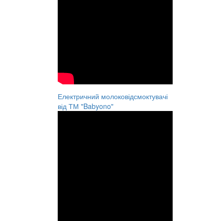
Електричний молоковідсмоктувачі
від ТМ "Babyono"