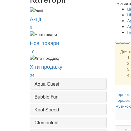
Ім'я за
Ц
Ц
Акції
А
А
0
І
Нові товари
10
Для т
Хіти продажу
24
Aqua Quest
Горшок -
Bubble Fun
Горшок 
музико
Kool Speed
Clementoni