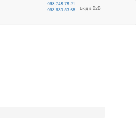
098 748 78 21
Вхід в B2B
093 933 53 65