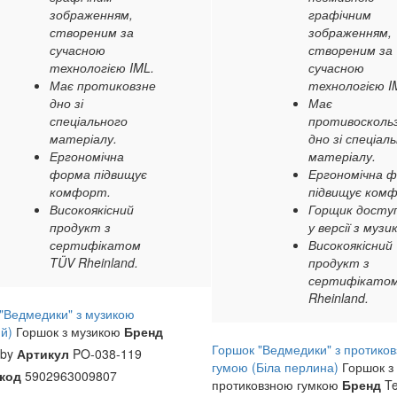
зображенням,
графічним
створеним за
зображенням,
сучасною
створеним за
технологією IML.
сучасною
Має протиковзне
технологією I
дно зі
Має
спеціального
противосколь
матеріалу.
дно зі спеціал
Ергономічна
матеріалу.
форма підвищує
Ергономічна 
комфорт.
підвищує ком
Високоякісний
Горщик досту
продукт з
у версії з музи
сертифікатом
Високоякісний
TÜV Rheinland.
продукт з
сертифікато
Rheinland.
"Ведмедики" з музикою
ий)
Горшок з музикою
Бренд
Горшок "Ведмедики" з протико
aby
Артикул
PO-038-119
гумою (Біла перлина)
Горшок з
код
5902963009807
протиковзною гумкою
Бренд
Te