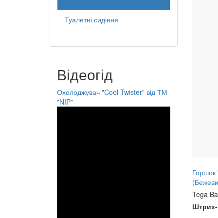
Туалетні сидіння
Відеогід
Охолоджувач "Cool Twister" від ТМ
"NIP"
Горшок 
(Бежев
Tega B
Штрих-