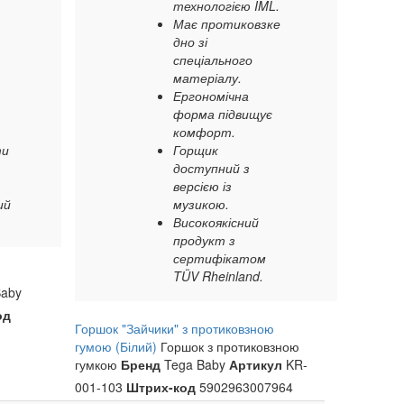
технологією IML.
Має протиковзке
дно зі
спеціального
матеріалу.
Ергономічна
форма підвищує
комфорт.
ти
Горщик
доступний з
версією із
ий
музикою.
Високоякісний
продукт з
сертифікатом
TÜV Rheinland.
aby
од
Горшок "Зайчики" з протиковзною
гумою (Білий)
Горшок з протиковзною
гумкою
Бренд
Tega Baby
Артикул
KR-
001-103
Штрих-код
5902963007964