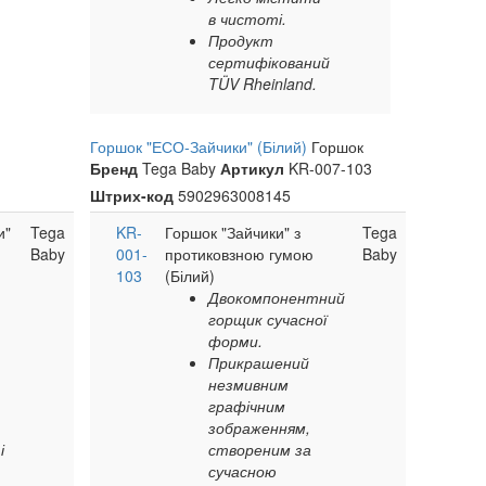
в чистоті.
Продукт
сертифікований
TÜV Rheinland.
Горшок "ЕСО-Зайчики" (Білий)
Горшок
Бренд
Tega Baby
Артикул
KR-007-103
Штрих-код
5902963008145
и"
Tega
KR-
Горшок "Зайчики" з
Tega
Baby
001-
протиковзною гумою
Baby
103
(Білий)
Двокомпонентний
горщик сучасної
форми.
Прикрашений
незмивним
графічним
зображенням,
і
створеним за
сучасною