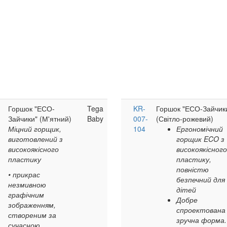
Горшок "ЕСО-
Tega
KR-
Горшок "ЕСО-Зайчик
Зайчики" (М'ятний)
Baby
007-
(Світло-рожевий)
Міцний горщик,
104
Ергономічний
виготовлений з
горщик ECO з
високоякісного
високоякісного
пластику
пластику,
повністю
• прикрас
безпечний для
незмивною
дітей
графічним
Добре
зображенням,
спроектована 
створеним за
зручна форма.
сучасною