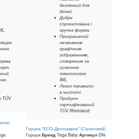
безпечний для
дітей
Добре
спроектована і
ML.
зручна форма.
Прикрашений
зящее
незмивним
ьного
графічним
зображенням,
форма
створеним за
форт.
сучасною
пний
технологією
кою.
IML.
Легко тримати
в чистоті.
м TÜV
Продукт
сертифікований
TÜV Rheinland.
взною
Горшок "ЕСО-Динозаврик" (Салатовий)
ga
Горшок
Бренд
Tega Baby
Артикул
DN-