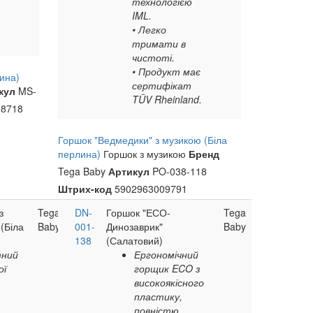
технологією
IML.
• Легко
тримати в
чистоті.
• Продукт має
ина)
сертифікат
кул
MS-
TÜV Rheinland.
8718
Горшок "Ведмедики" з музикою (Біла
перлина)
Горшок з музикою
Бренд
Tega Baby
Артикул
PO-038-118
Штрих-код
5902963009791
з
Tega
DN-
Горшок "ЕСО-
Tega
(Біла
Baby
001-
Динозаврик"
Baby
138
(Салатовий)
тний
Ергономічний
ої
горщик ECO з
високоякісного
пластику,
повністю