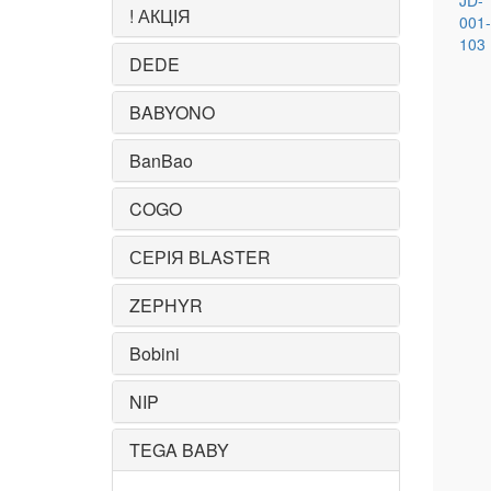
JD-
! АКЦІЯ
001-
103
DEDE
BABYONO
BanBao
COGO
СЕРІЯ BLASTER
ZEPHYR
Bobini
NIP
TEGA BABY