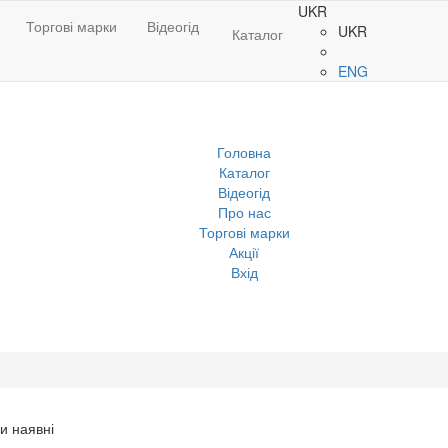
UKR
Торгові марки
Відеогід
UKR
Каталог
ENG
Головна
Каталог
Відеогід
Про нас
Торгові марки
Акції
Вхід
и наявні