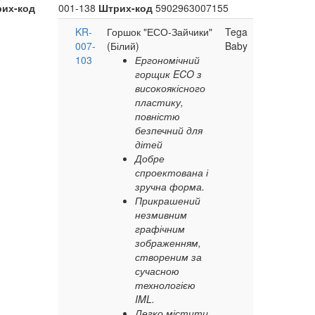
их-код
001-138
Штрих-код
5902963007155
KR-
Горшок "ЕСО-Зайчики"
Tega
007-
(Білий)
Baby
103
Ергономічний
горщик ECO з
високоякісного
пластику,
повністю
безпечний для
дітей
Добре
спроектована і
зручна форма.
Прикрашений
незмивним
графічним
зображенням,
створеним за
сучасною
технологією
IML.
Легко містити