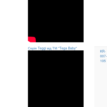
Серія Teggi від ТМ "Tega Baby"
KR-
007-
105