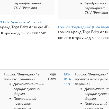
сертифікований
Продукт має
TÜV Rheinland.
сертифікат
TÜV Rheinland.
"ECO-Єдинорожок" (Білий)
Бренд
Tega Baby
Артикул
JD-
Горшок "Ведмедики" (Біла перл
Горшок
Бренд
Tega Baby
Арти
3
Штрих-код
5902963007742
001-118
Штрих-код
590296300
Горшок "Ведмедики" з
Tega
MS-
Горшок "Ведмедики" 
музикою (Бежевий)
Baby
013-
протиковзною гумою 
Двокомпонентний
118
перлина)
горщик сучасної
Двокомпонен
форми.
горщик сучасн
Прикрашений
форми.
незмивним
Прикрашений
графічним
незмивною