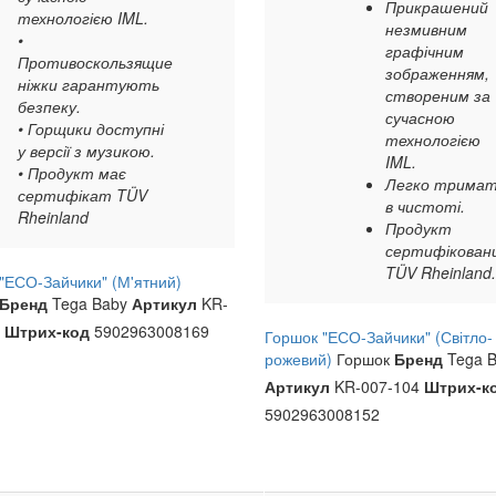
Прикрашений
технологією IML.
незмивним
•
графічним
Противоскользящие
зображенням,
ніжки гарантують
створеним за
безпеку.
сучасною
• Горщики доступні
технологією
у версії з музикою.
IML.
• Продукт має
Легко трима
сертифікат TÜV
в чистоті.
Rheinland
Продукт
сертифікован
TÜV Rheinland.
"ЕСО-Зайчики" (М'ятний)
Бренд
Tega Baby
Артикул
KR-
5
Штрих-код
5902963008169
Горшок "ЕСО-Зайчики" (Світло-
рожевий)
Горшок
Бренд
Tega B
Артикул
KR-007-104
Штрих-к
5902963008152