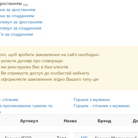
 зростанням
іна за зростанням
іна за спаданням
ртикул за зростанням
ртикул за спаданням
м'я за спаданням
ого, щоб зробити замовлення на сайті необхідно:
укласти договір про співпрацю
ми реєструємо Вас в базі клієнтів
Ви отримуєте доступ до особистий кабінету
оформляєте замовлення згідно Вашого типу цін
 стільчик
Горшок з музикою
з протиковзною гумкою та
Горшок - стільчик з музикою
ю
Артикул
Назва
Бренд
До