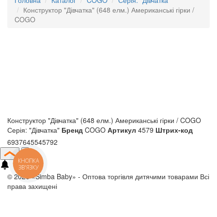
Головна
Каталог
COGO
Серія: "Дівчатка"
Конструктор "Дівчатка" (648 елм.) Американські гірки /
COGO
Конструктор "Дівчатка" (648 елм.) Американські гірки / COGO
Серія: "Дівчатка"
Бренд
COGO
Артикул
4579
Штрих-код
6937645545792
КНОПКА
ЗВ'ЯЗКУ
© 2026 «Simba Baby» - Оптова торгівля дитячими товарами
Всі
права захищені