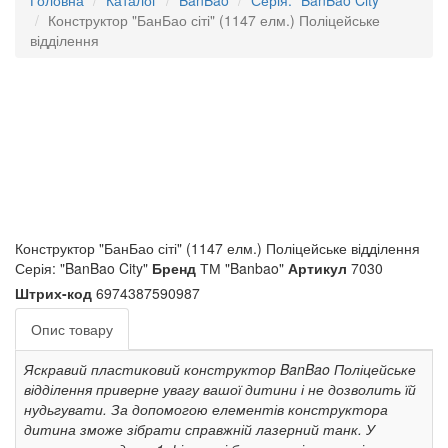
Головна
Каталог
BanBao
Серія: "BanBao City"
Конструктор "БанБао сіті" (1147 елм.) Поліцейське
відділення
Конструктор "БанБао сіті" (1147 елм.) Поліцейське відділення
Серія: "BanBao City"
Бренд
ТМ "Banbao"
Артикул
7030
Штрих-код
6974387590987
Опис товару
Яскравий пластиковий конструктор BanBao Поліцейське
відділення приверне увагу вашої дитини і не дозволить їй
нудьгувати. За допомогою елементів конструктора
дитина зможе зібрати справжній лазерний танк. У